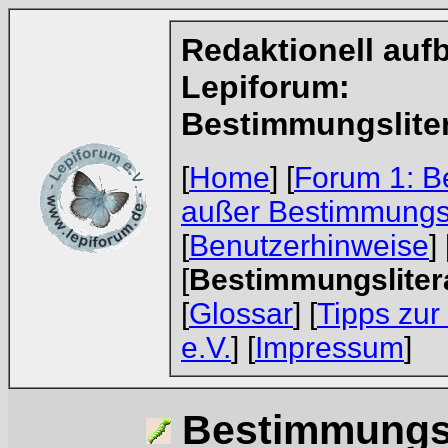
Redaktionell aufb
Lepiforum:
Bestimmungsliter
[
Home
] [
Forum 1: B
außer Bestimmungs
[
Benutzerhinweise
] 
[
Bestimmungsliter
[
Glossar
] [
Tipps zur
e.V.
] [
Impressum
]
Bestimmungsl