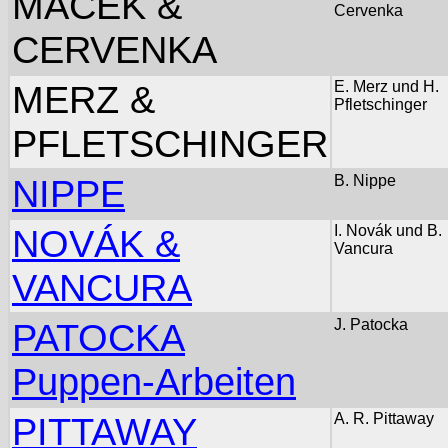
MACEK &
Cervenka
CERVENKA
MERZ &
E. Merz und H.
Pfletschinger
PFLETSCHINGER
NIPPE
B. Nippe
NOVÁK &
I. Novák und B.
Vancura
VANCURA
PATOCKA
J. Patocka
Puppen-Arbeiten
PITTAWAY
A. R. Pittaway