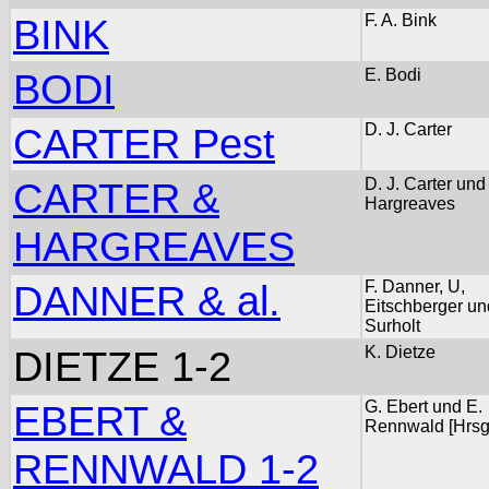
BINK
F. A. Bink
BODI
E. Bodi
CARTER Pest
D. J. Carter
CARTER &
D. J. Carter und
Hargreaves
HARGREAVES
DANNER & al.
F. Danner, U,
Eitschberger un
Surholt
DIETZE 1-2
K. Dietze
EBERT &
G. Ebert und E.
Rennwald [Hrsg
RENNWALD 1-2