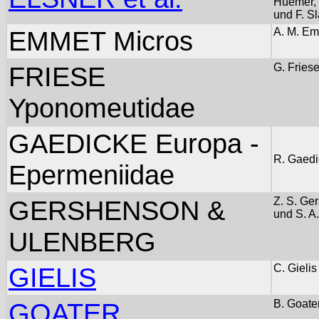
Huemer, 
und F. S
EMMET Micros
A. M. E
FRIESE
G. Fries
Yponomeutidae
GAEDICKE Europa -
R. Gaedi
Epermeniidae
GERSHENSON &
Z. S. Ge
und S. A
ULENBERG
GIELIS
C. Gielis
GOATER
B. Goate