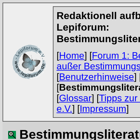
Redaktionell aufb
Lepiforum:
Bestimmungsliter
[
Home
] [
Forum 1: B
außer Bestimmungs
[
Benutzerhinweise
] 
[
Bestimmungsliter
[
Glossar
] [
Tipps zur
e.V.
] [
Impressum
]
Bestimmungsliteratu