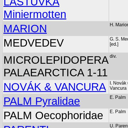
LASTUVKA
Miniermotten
MARION
H. Mario
MEDVEDEV
G. S. M
[ed.]
MICROLEPIDOPERA
div.
PALAEARCTICA 1-11
NOVÁK & VANCURA
I. Novák
Vancura
PALM Pyralidae
E. Palm
PALM Oecophoridae
E. Palm
U. Parent