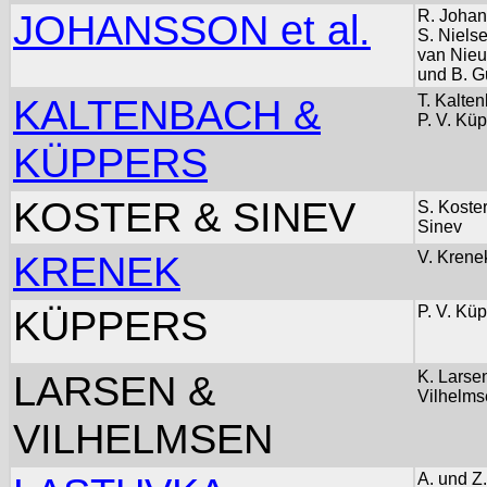
JOHANSSON et al.
R. Johan
S. Nielse
van Nieu
und B. G
KALTENBACH &
T. Kalte
P. V. Kü
KÜPPERS
KOSTER & SINEV
S. Koste
Sinev
KRENEK
V. Krene
KÜPPERS
P. V. Kü
LARSEN &
K. Larse
Vilhelms
VILHELMSEN
A. und Z