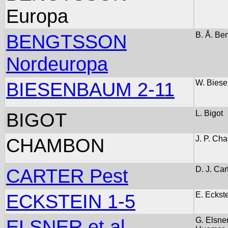
Europa
BENGTSSON
B. Å. Be
Nordeuropa
BIESENBAUM 2-11
W. Bies
BIGOT
L. Bigot
CHAMBON
J. P. Ch
CARTER Pest
D. J. Car
ECKSTEIN 1-5
E. Eckst
ELSNER et al.
G. Elsner