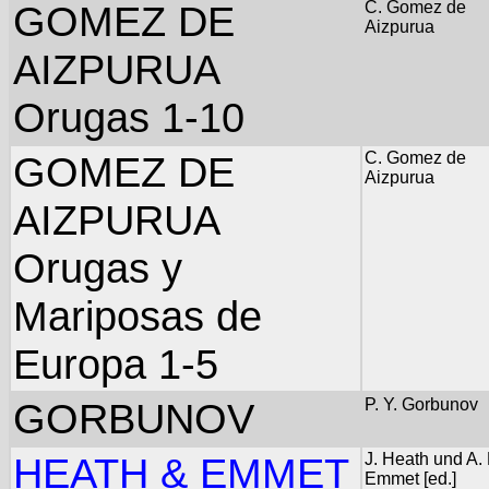
GOMEZ DE
C. Gomez de
Aizpurua
AIZPURUA
Orugas 1-10
GOMEZ DE
C. Gomez de
Aizpurua
AIZPURUA
Orugas y
Mariposas de
Europa 1-5
GORBUNOV
P. Y. Gorbunov
HEATH & EMMET
J. Heath und A.
Emmet [ed.]