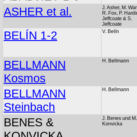
ASHER et al.
J. Asher, M. War
R. Fox, P. Hardi
Jeffcoate & S.
Jeffcoate
BELÍN 1-2
V. Belín
BELLMANN
H. Bellmann
Kosmos
BELLMANN
H. Bellmann
Steinbach
BENES &
J. Benes und M.
Konvicka
KONVICKA