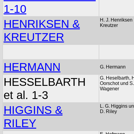
1-10
HENRIKSEN &
H. J. Henriksen 
Kreutzer
KREUTZER
HERMANN
G. Hermann
HESSELBARTH
G. Heselbarth, 
Oorschot und S.
Wagener
et al. 1-3
HIGGINS &
L. G. Higgins u
D. Riley
RILEY