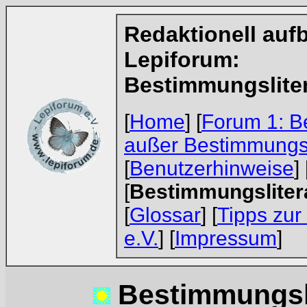
Redaktionell aufb
Lepiforum:
Bestimmungsliter
[
Home
] [
Forum 1: B
außer Bestimmungs
[
Benutzerhinweise
] 
[
Bestimmungsliter
[
Glossar
] [
Tipps zur
e.V.
] [
Impressum
]
Bestimmungslit