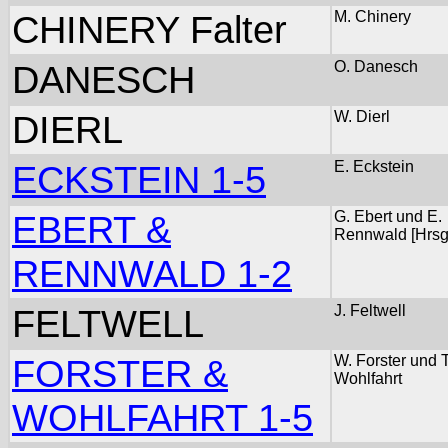
CHINERY Falter
M. Chinery
DANESCH
O. Danesch
DIERL
W. Dierl
ECKSTEIN 1-5
E. Eckstein
EBERT &
G. Ebert und E.
Rennwald [Hrsg
RENNWALD 1-2
FELTWELL
J. Feltwell
FORSTER &
W. Forster und T
Wohlfahrt
WOHLFAHRT 1-5