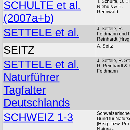
SCHULTE et al.
T. Schulte, O. El
Niehuis & E.
Rennwald
(2007a+b)
SETTELE et al.
J. Settele, R.
Feldmann und 
Reinhardt [Hrsg.
SEITZ
A. Seitz
SETTELE et al.
J. Settele, R. St
R. Reinhardt & 
Feldmann
Naturführer
Tagfalter
Deutschlands
SCHWEIZ 1-3
Schweizerische
Bund für Naturs
[Hrsg.] bzw. Pro
Natura -