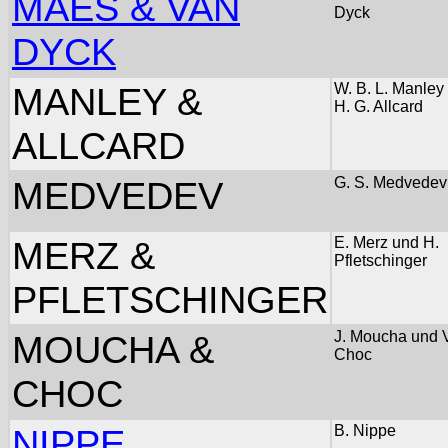
MAES & VAN
Dyck
DYCK
MANLEY &
W. B. L. Manley
H. G. Allcard
ALLCARD
MEDVEDEV
G. S. Medvedev 
MERZ &
E. Merz und H.
Pfletschinger
PFLETSCHINGER
MOUCHA &
J. Moucha und 
Choc
CHOC
NIPPE
B. Nippe