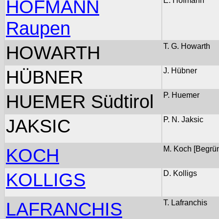
HOFMANN
E. Hofmann
Raupen
HOWARTH
T. G. Howarth
HÜBNER
J. Hübner
HUEMER Südtirol
P. Huemer
JAKSIC
P. N. Jaksic
KOCH
M. Koch [Begrü
KOLLIGS
D. Kolligs
LAFRANCHIS
T. Lafranchis